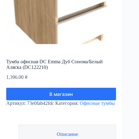
Тумба офисная DC Emma Дуб Сонома/Белый
Аляска (DC122210)
1,396.00
₴
В магазин
Артикул:
73e0fab42fdc
Категория:
Офисные тумбы
Описание