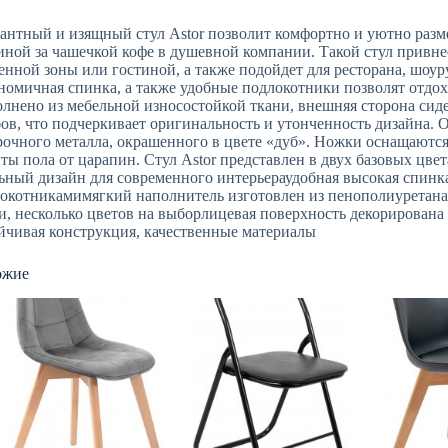
антный и изящный стул Astor позволит комфортно и уютно разме
иной за чашечкой кофе в душевной компании. Такой стул привне
енной зоны или гостиной, а также подойдет для ресторана, шоу
номичная спинка, а также удобные подлокотники позволят отдох
лнено из мебельной износостойкой ткани, внешняя сторона сид
ов, что подчеркивает оригинальность и утонченность дизайна. 
рочного металла, окрашенного в цвете «дуб». Ножки оснащаютс
ты пола от царапин. Стул Astor представлен в двух базовых цв
ьный дизайн для современного интерьераудобная высокая спинка
окотникамимягкий наполнитель изготовлен из пенополиуретан
и, несколько цветов на выборлицевая поверхность декорирована
йчивая конструкция, качественные материалы
ожие