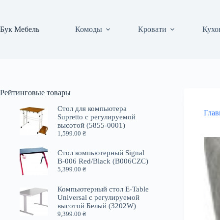
Перейти
к
сути
Бук Мебель
Комоды
Кровати
Кухо
Рейтинговые товары
Стол для компьютера
Глав
Supretto с регулируемой
высотой (5855-0001)
1,599.00
₴
Стол компьютерный Signal
B-006 Red/Black (B006CZC)
5,399.00
₴
Компьютерный стол E-Table
Universal с регулируемой
высотой Белый (3202W)
9,399.00
₴