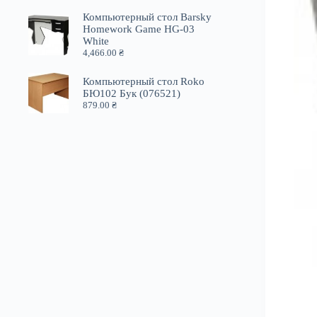
Компьютерный стол Barsky
Homework Game HG-03
White
4,466.00
₴
Компьютерный стол Roko
БЮ102 Бук (076521)
879.00
₴