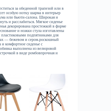
ститься за обеденной трапезой или в
сет особую нотку шарма в интерьер
рума или бьюти-салона. Широкая и
нуть и расслабиться. Мягкое сиденье
енья декорирована простежкой в форме
Основание и ножки стула изготавлены
я пластиковыми подпятниками для
етах — бежевом и сером.роскошный
 и комфортное сиденье с
аобивка выполнена из велюровой
 строчкой в виде ромбовпрочная и