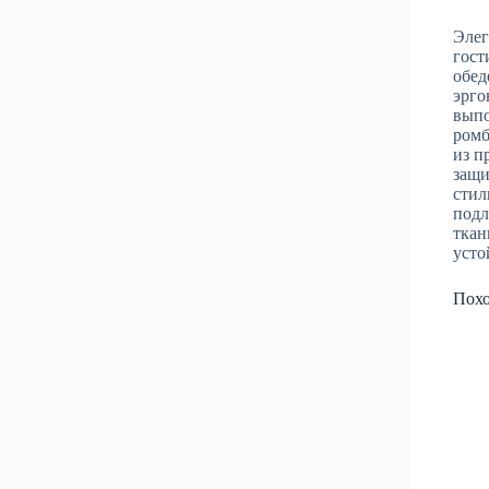
Элег
гост
обед
эрго
выпо
ромб
из п
защи
стил
подл
ткан
усто
Пох