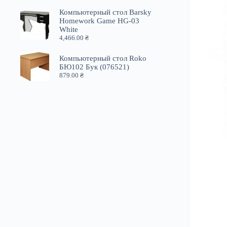
Компьютерный стол Barsky
Homework Game HG-03
White
4,466.00
₴
Компьютерный стол Roko
БЮ102 Бук (076521)
879.00
₴