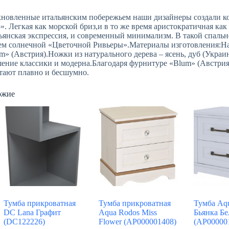
новленные итальянским побережьем наши дизайнеры создали к
». Легкая как морской бриз,и в то же время аристократичная как 
ьянская экспрессия, и современный минимализм. В такой спальне
ем солнечной «Цветочной Ривьеры».Материалы изготовления:
m» (Австрия).Ножки из натурального дерева – ясень, дуб (Укра
ение классики и модерна.Благодаря фурнитуре «Blum» (Австри
тают плавно и бесшумно.
ожие
Тумба прикроватная
Тумба прикроватная
Тумба Aq
DC Lana Графит
Aqua Rodos Miss
Бьянка Бе
(DC122226)
Flower (АР000001408)
(АР00000