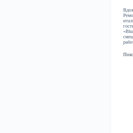
Вдох
Ремо
итал
гост
«Blu
смеш
рабо
Пох