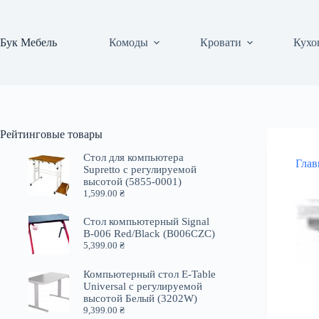
Перейти
к
сути
Бук Мебель
Комоды
Кровати
Кухо
Рейтинговые товары
Стол для компьютера
Глав
Supretto с регулируемой
высотой (5855-0001)
1,599.00
₴
Стол компьютерный Signal
B-006 Red/Black (B006CZC)
5,399.00
₴
Компьютерный стол E-Table
Universal с регулируемой
высотой Белый (3202W)
9,399.00
₴